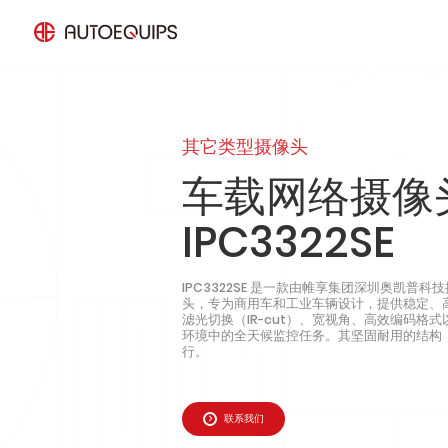
GSR法规产品
智能盲区检测系统
其它类型摄像头
智能360全景系统
AI 驾驶员监测系统
车载网络摄像
车载电子后视镜系统CMS
智能速度辅助系统ISA
创
几
IPC3322SE
车载摄像头
车载智慧终端系统
通
测
除
车载显示屏
智能行车记录仪
IPC3322SE 是一款由帷享集团深圳奥凯普
头，专为商用车和工业车辆设计，提供稳定、
车载配件
滤光切换（IR-cut）、宽视角、高效编码格
环境中的全天候监控任务。其坚固耐用的结构
行。
联系我们