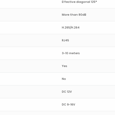
Effective diagonal 125°
More than 80dB
H.265/H.264
RJ45
3-10 meters
Yes
No
DC 12V
DC 9-16V