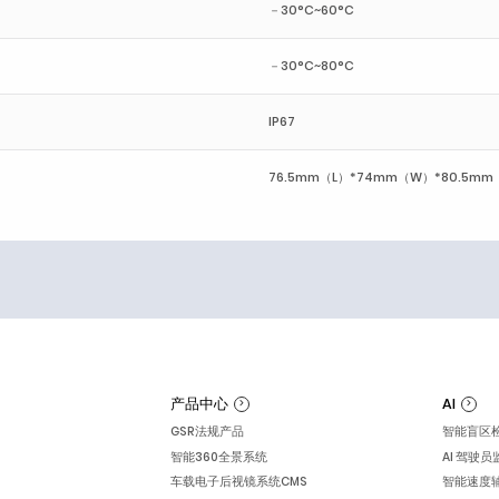
－30°C~60°C
－30°C~80°C
IP67
76.5mm（L）*74mm（W）*80.5mm
产品中心
AI
GSR法规产品
智能盲区
智能360全景系统
AI 驾驶
车载电子后视镜系统CMS
智能速度辅