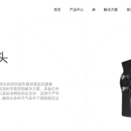
首页
产品中心
AI
解决方案
算
首页
产品中心
AI
解决方案
算
卡车运输安全解决方案
新闻
关于帷享集团
GSR法规产品
工程机械安全解决方案
博客
可持续发展
智能盲区检测系统
叉车安全解决方案
研发与技术
头
客车安全解决方案
新AI驱动的自动追踪技术可动态适应铰接车辆的
何变化，确保持续的盲区覆盖与实时检测精度。
过实时跟踪铰接角度，自动调整摄像头视角与监
区域，保证关键区域不间断监控。该技术有效消
盲区间隙，特别在城市...
科技推出的高性能车载前视监控摄像
渐进式
高清的车载安防解决方案。具备红外
查看更
式以及标准网络协议支持，适用于严苛
查看更多
，确保在各种天气条件下都能稳定运