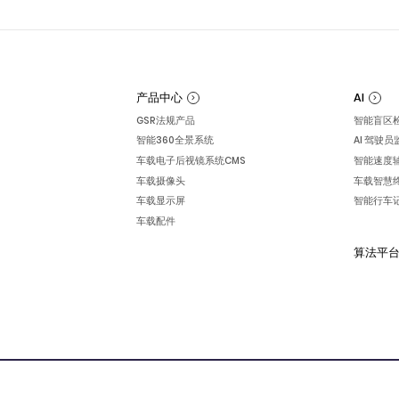
产品中心
AI
GSR法规产品
智能盲区
智能360全景系统
AI 驾驶
车载电子后视镜系统CMS
智能速度辅
车载摄像头
车载智慧
车载显示屏
智能行车
车载配件
算法平