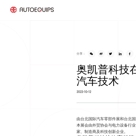
GSR法规产品
智能盲区检测系统
智能360全景系统
AI 驾驶员监测系统
分享：
车载电子后视镜系统CMS
智能速度辅助系统ISA
创
奥凯普科技在
几
车载摄像头
车载智慧终端系统
通
汽车技术
测
除
车载显示屏
智能行车记录仪
2022-10-12
车载配件
由台北国际汽车零部件展和台北国际
本展会由外贸协会与电力设备行业
家、制造商及科技创新企业。