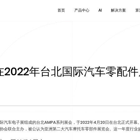
首页
产品中心
AI
解决方案
算
首页
产品中心
AI
解决方案
算
卡车运输安全解决方案
新闻
关于帷享集团
GSR法规产品
工程机械安全解决方案
博客
可持续发展
智能盲区检测系统
叉车安全解决方案
研发与技术
客车安全解决方案
新AI驱动的自动追踪技术可动态适应铰接车辆的
2022年台北国际汽车零配
何变化，确保持续的盲区覆盖与实时检测精度。
过实时跟踪铰接角度，自动调整摄像头视角与监
区域，保证关键区域不间断监控。该技术有效消
盲区间隙，特别在城市...
渐进式
查看更
查看更多
汽车电子展组成的台北AMPA系列展会，于2022年4月20日在台北正式开幕
协会联合主办，被公认为亚洲第二大汽车摩托车零部件展览会。这一年度行业