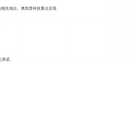
规产品
通用安全法规套件CB757
的领先地位。奥凯普科技重点呈现
多
查看更多
定承诺。