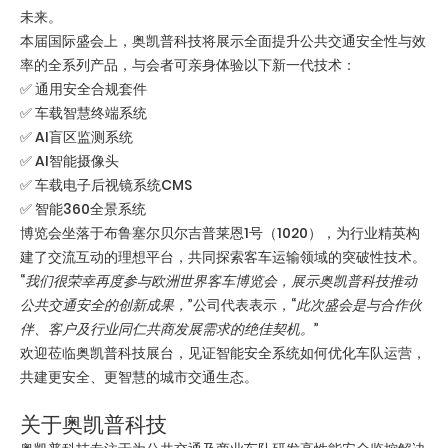
未来。
本届国际盛会上，奥凯普科技将展示全面提升公共交通安全性与效
率的全系列产品，与会者可亲身体验以下新一代技术：
✅ ​
通用安全合规套件
✅ ​
车载智慧终端系统
✅ ​
AI盲区监测系统
✅ ​AI智能摄像头
✅ ​
车载电子后视镜系统CMS
✅ ​
智能360全景系统
博览会坐落于布鲁塞尔贝尔吉普莱恩1号（1020）​，为行业精英构
建了交流互动的理想平台，共同探索客车运输领域的突破性技术。
“
我们很荣幸再度参与欧洲世界客车博览会，展示奥凯普科技推动
公共交通安全的创新成果，
”公司代表表示，“
此次盛会是与合作伙
伴、客户及行业同仁共商发展需求的绝佳契机。
”
欢迎莅临奥凯普科技展台，见证智能安全系统如何优化车队运营，
共建更安全、更智慧的城市交通生态。
关于奥凯普科技​