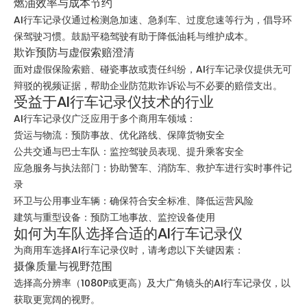
燃油效率与成本节约
AI行车记录仪通过检测急加速、急刹车、过度怠速等行为，倡导环
保驾驶习惯。鼓励平稳驾驶有助于降低油耗与维护成本。
欺诈预防与虚假索赔澄清
面对虚假保险索赔、碰瓷事故或责任纠纷，AI行车记录仪提供无可
辩驳的视频证据，帮助企业防范欺诈诉讼与不必要的赔偿支出。
受益于AI行车记录仪技术的行业
AI行车记录仪广泛应用于多个商用车领域：
货运与物流：预防事故、优化路线、保障货物安全
公共交通与巴士车队：监控驾驶员表现、提升乘客安全
应急服务与执法部门：协助警车、消防车、救护车进行实时事件记
录
环卫与公用事业车辆：确保符合安全标准、降低运营风险
建筑与重型设备：预防工地事故、监控设备使用
如何为车队选择合适的AI行车记录仪
为商用车选择AI行车记录仪时，请考虑以下关键因素：
摄像质量与视野范围
选择高分辨率（1080P或更高）及大广角镜头的AI行车记录仪，以
获取更宽阔的视野。